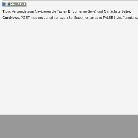
Tipp
: Verwende zum Navigieren die Tasten
B
(vorherige Seite) und
N
(nächste Seite).
CuteNews
: ?GET may not contain arrays. (Set $stop_for_array to FALSE in /inc/functions.i