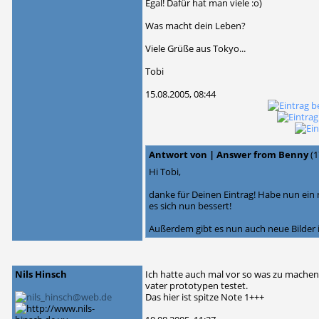
Egal! Dafür hat man viele :o)
Was macht dein Leben?
Viele Grüße aus Tokyo...
Tobi
15.08.2005, 08:44
Antwort von | Answer from Benny
(1
Hi Tobi,
danke für Deinen Eintrag! Habe nun ein n
es sich nun bessert!
Außerdem gibt es nun auch neue Bilder 
Nils Hinsch
Ich hatte auch mal vor so was zu machen
vater prototypen testet.
Das hier ist spitze Note 1+++