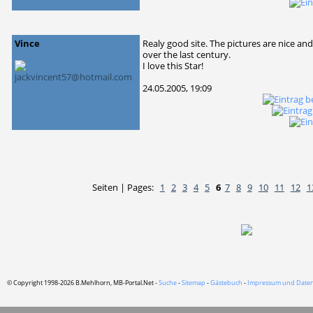
Vince
Realy good site. The pictures are nice and
over the last century.
I love this Star!
24.05.2005, 19:09
Seiten | Pages:
1
2
3
4
5
6
7
8
9
10
11
12
1
© Copyright 1998-2026 B.Mehlhorn, MB-Portal.Net -
Suche
-
Sitemap
-
Gästebuch
-
Impressum und Daten