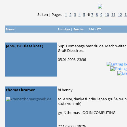
Seiten | Pages:
1
2
3
4
5
6
7
8
9
10
11
12
1
Name
Einträge | Entries 184 - 170
Jens ( 190Dieselross )
Supi Homepage hast du da. Mach weiter s
Gruß Dieselross
05.01.2006, 23:36
thomas kramer
hi benny
tolle site, danke für die lieben grüße. wün
stutz von mir)
gruß thomas LOG IN COMPUTING
22.12.2005, 19:26