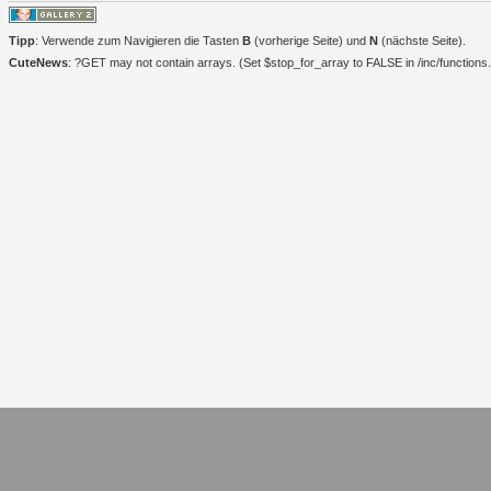
Tipp
: Verwende zum Navigieren die Tasten
B
(vorherige Seite) und
N
(nächste Seite).
CuteNews
: ?GET may not contain arrays. (Set $stop_for_array to FALSE in /inc/functions.i