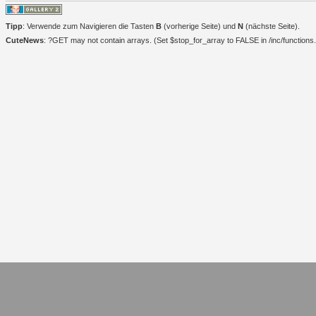
Tipp
: Verwende zum Navigieren die Tasten
B
(vorherige Seite) und
N
(nächste Seite).
CuteNews
: ?GET may not contain arrays. (Set $stop_for_array to FALSE in /inc/functions.i