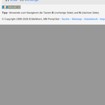
Tipp
: Verwende zum Navigieren die Tasten
B
(vorherige Seite) und
N
(nächste Seite).
© Copyright 1998-2026 B.Mehlhorn, MB-Portal.Net -
Suche
-
Sitemap
-
Gästebuch
-
Imp