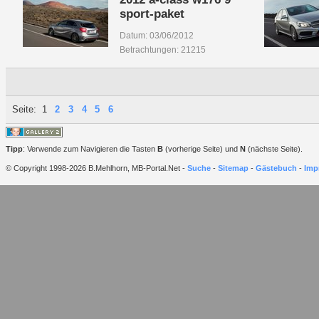
sport-paket
Datum: 03/06/2012
Betrachtungen: 21215
Seite:
1
2
3
4
5
6
Tipp
: Verwende zum Navigieren die Tasten
B
(vorherige Seite) und
N
(nächste Seite).
© Copyright 1998-2026 B.Mehlhorn, MB-Portal.Net -
Suche
-
Sitemap
-
Gästebuch
-
Imp