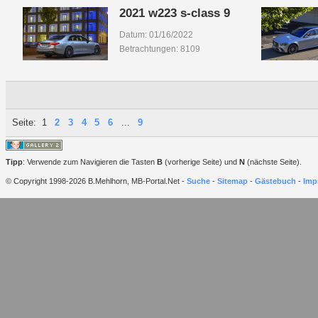
2021 w223 s-class 9
Datum: 01/16/2022
Betrachtungen: 8109
Seite:
1
2
3
4
5
6
...
9
Tipp
: Verwende zum Navigieren die Tasten
B
(vorherige Seite) und
N
(nächste Seite).
© Copyright 1998-2026 B.Mehlhorn, MB-Portal.Net -
Suche
-
Sitemap
-
Gästebuch
-
Imp