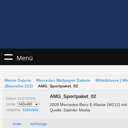
Menü
Meine Galerie
Mercedes Wallpaper Galerie
Mittelklasse | M
(Baureihe 212)
AMG_Sportpaket_02
AMG_Sportpaket_02
Datum: 01/27/2009
2009 Mercedes-Benz E-Klasse (W212) mit
Größe:
Quelle: Daimler Media
Vollgröße:
1280x960
erste
vorherige