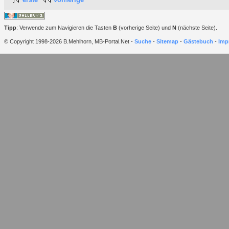
Tipp
: Verwende zum Navigieren die Tasten
B
(vorherige Seite) und
N
(nächste Seite).
© Copyright 1998-2026 B.Mehlhorn, MB-Portal.Net -
Suche
-
Sitemap
-
Gästebuch
-
Imp