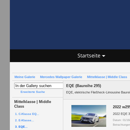
Startseite
Meine Galerie
Mercedes Wallpaper Galerie
Mittelklasse | Middle Class
EQE (Baureihe 295)
Erweiterte Suche
EQE, elektrische Fließheck-Limousine Baure
Mittelklasse | Middle
Class
2022 w29
2022 EQE 35
1. C-Klasse EQ...
2. E-Klasse...
Datum: 01/16
Betrachtungen
3. EQE...