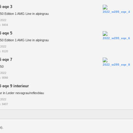
5 eqe 3
0 Edition 1 AMG Line in alpingrau
/2022
: 8404
5 eqe 5
0 Edition 1 AMG Line in alpingrau
/2022
: 8120
5 eqe 7
50
/2022
: 8066
 eqe 9 interieur
r in Leder nevagrau/reflexblau
/2022
: 8407
e).