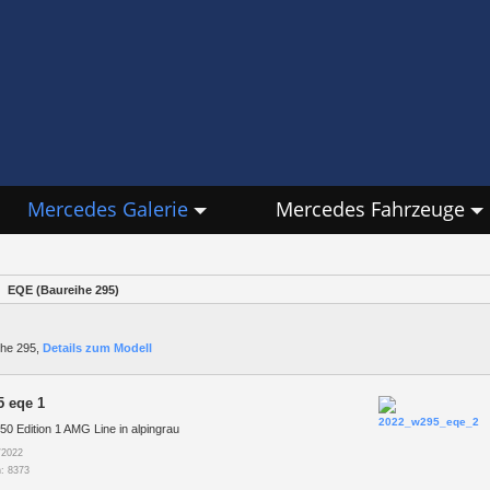
Mercedes Galerie
Mercedes Fahrzeuge
EQE (Baureihe 295)
ihe 295,
Details zum Modell
5 eqe 1
0 Edition 1 AMG Line in alpingrau
/2022
: 8373