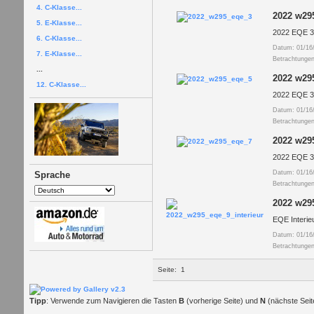
4. C-Klasse...
2022 w29
5. E-Klasse...
2022 EQE 35
6. C-Klasse...
Datum: 01/16
7. E-Klasse...
Betrachtungen
...
2022 w29
12. C-Klasse...
2022 EQE 35
Datum: 01/16
Betrachtungen
2022 w29
2022 EQE 3
Datum: 01/16
Sprache
Betrachtungen
2022 w295
EQE Interieu
Datum: 01/16
Betrachtungen
Seite:
1
Tipp
: Verwende zum Navigieren die Tasten
B
(vorherige Seite) und
N
(nächste Seit