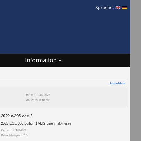
Sprache:
Information
Anmelden
Datum: 01/16/2022
Größe: 9 Elemente
2022 w295 eqe 2
2022 EQE 350 Edition 1 AMG Line in alpingrau
Datum: 01/16/2022
Betrachtungen: 8265