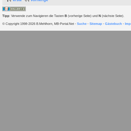
Tipp
: Verwende zum Navigieren die Tasten
B
(vorherige Seite) und
N
(nächste Seite).
© Copyright 1998-2026 B.Mehlhorn, MB-Portal.Net -
Suche
-
Sitemap
-
Gästebuch
-
Imp