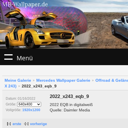
Menü
Meine Galerie
Mercedes Wallpaper Galerie
Offroad & Gelä
X 243)
2022_x243_eqb_9
2022_x243_eqb_9
Datum: 01/16/2022
2022 EQB in digitalweiß
Größe:
Quelle: Daimler Media
Vollgröße:
1920x1200
erste
vorherige