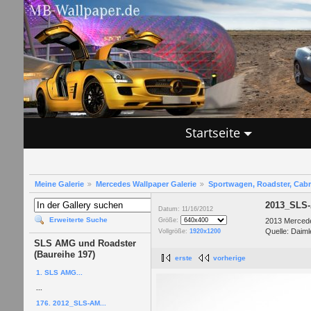
Startseite
Meine Galerie
Mercedes Wallpaper Galerie
Sportwagen, Roadster, Cab
2013_SLS-
Datum: 11/16/2012
Erweiterte Suche
2013 Merced
Größe:
Quelle: Daiml
Vollgröße:
1920x1200
SLS AMG und Roadster
(Baureihe 197)
erste
vorherige
1. SLS AMG...
...
176. 2012_SLS-AM...