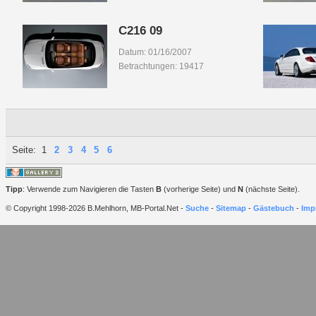
C216 09
Datum: 01/16/2007
Betrachtungen: 19417
Seite:
1
2
3
4
5
6
Tipp
: Verwende zum Navigieren die Tasten
B
(vorherige Seite) und
N
(nächste Seite).
© Copyright 1998-2026 B.Mehlhorn, MB-Portal.Net -
Suche
-
Sitemap
-
Gästebuch
-
Imp