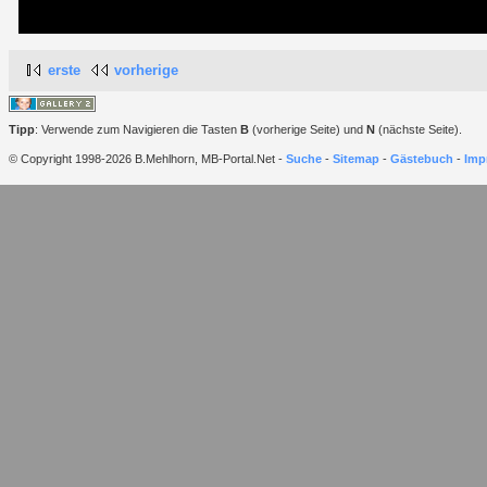
erste
vorherige
Tipp
: Verwende zum Navigieren die Tasten
B
(vorherige Seite) und
N
(nächste Seite).
© Copyright 1998-2026 B.Mehlhorn, MB-Portal.Net -
Suche
-
Sitemap
-
Gästebuch
-
Imp