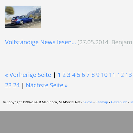
Vollständige News lesen...
(27.05.2014, Benjam
« Vorherige Seite
|
1
2
3
4
5
6
7
8
9
10
11
12
13
23
24
|
Nächste Seite »
© Copyright 1998-2026 B.Mehlhorn, MB-Portal.Net -
Suche
-
Sitemap
-
Gästebuch
-
I