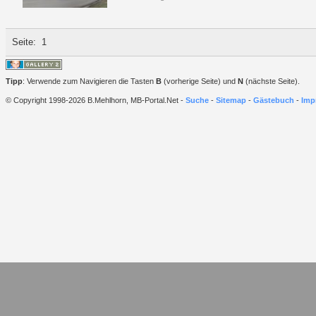
Seite:
1
Tipp
: Verwende zum Navigieren die Tasten
B
(vorherige Seite) und
N
(nächste Seite).
© Copyright 1998-2026 B.Mehlhorn, MB-Portal.Net -
Suche
-
Sitemap
-
Gästebuch
-
Imp