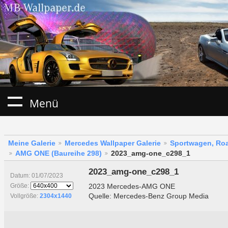
Menü
Meine Galerie
Mercedes Wallpaper Galerie
Sportwagen, Roa
AMG ONE (Baureihe 298)
2023_amg-one_c298_1
2023_amg-one_c298_1
Datum: 01/07/2023
2023 Mercedes-AMG ONE
Größe:
Quelle: Mercedes-Benz Group Media
Vollgröße:
2304x1440