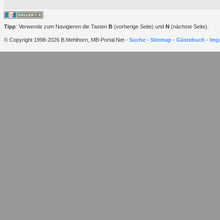
Tipp
: Verwende zum Navigieren die Tasten
B
(vorherige Seite) und
N
(nächste Seite).
© Copyright 1998-2026 B.Mehlhorn, MB-Portal.Net -
Suche
-
Sitemap
-
Gästebuch
-
Imp