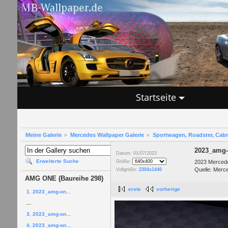
Startseite
Meine Galerie
Mercedes Wallpaper Galerie
Sportwagen, Roadster, Cab
2023_amg-
Datum: 01/07/2023
Erweiterte Suche
2023 Merce
Größe:
Quelle: Merc
Vollgröße:
2304x1440
AMG ONE (Baureihe 298)
erste
vorherige
1. 2023_amg-on...
...
3. 2023_amg-on...
4. 2023_amg-on...