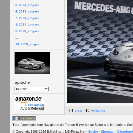
5. 2023_amg-on...
6. 2023_amg-on...
7. 2023_amg-on...
8. 2023_amg-on...
9. 2023_amg-on...
...
13. 2023_amg-on...
Sprache
erste
vorherige
Tipp
: Verwende zum Navigieren die Tasten
B
(vorherige Seite) und
N
(nächste Seit
© Copyright 1998-2026 B.Mehlhorn, MB-Portal.Net -
Suche
-
Sitemap
-
Gästebuc