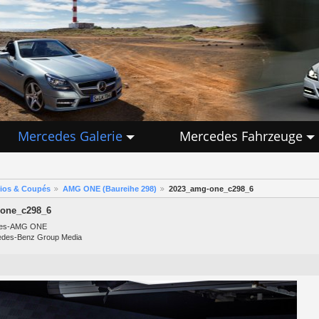
Mercedes Galerie
Mercedes Fahrzeuge
rios & Coupés
AMG ONE (Baureihe 298)
2023_amg-one_c298_6
one_c298_6
des-AMG ONE
edes-Benz Group Media