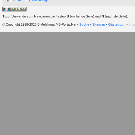
Tipp
: Verwende zum Navigieren die Tasten
B
(vorherige Seite) und
N
(nächste Seite).
© Copyright 1998-2026 B.Mehlhorn, MB-Portal.Net -
Suche
-
Sitemap
-
Gästebuch
-
Imp