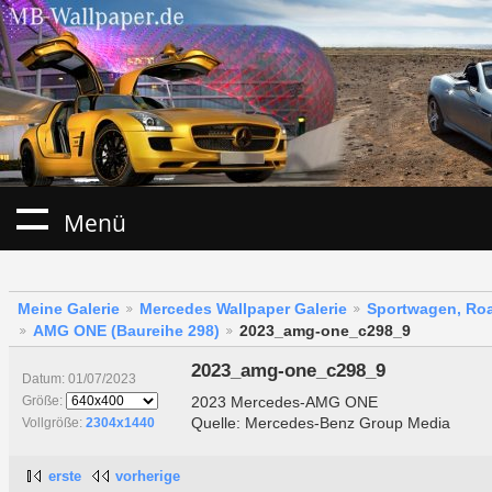
Menü
Meine Galerie
Mercedes Wallpaper Galerie
Sportwagen, Roa
AMG ONE (Baureihe 298)
2023_amg-one_c298_9
2023_amg-one_c298_9
Datum: 01/07/2023
2023 Mercedes-AMG ONE
Größe:
Quelle: Mercedes-Benz Group Media
Vollgröße:
2304x1440
erste
vorherige