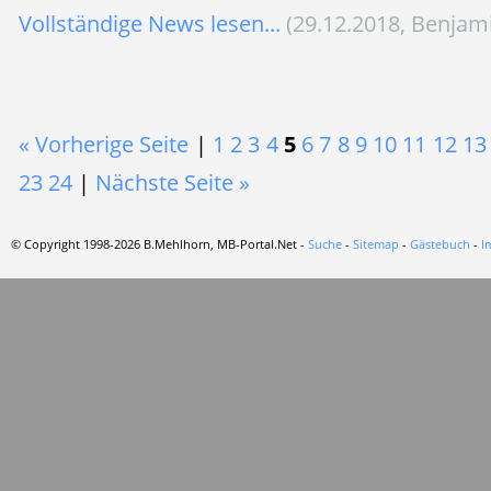
Vollständige News lesen...
(29.12.2018, Benjam
« Vorherige Seite
|
1
2
3
4
5
6
7
8
9
10
11
12
13
23
24
|
Nächste Seite »
© Copyright 1998-2026 B.Mehlhorn, MB-Portal.Net -
Suche
-
Sitemap
-
Gästebuch
-
I